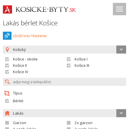
Lakás bérlet Košice
Uložiť toto hladanie
Košický
Košice - okolie
Košice I
Košice II
Košice III
Košice IV
Típus
Bérlet
Lakás
Garzon
2x garzon