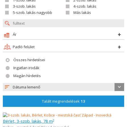
1-szob. lakás
2-szob. lakás
3-szob. lakás
4-szob. lakás
5-szob. lakás nagyobb
Más lakás
Ár
Padló felület
Összes hirdetései
Ingatlan irodák
Magán hírdetés
Dátuma lemenő
Talált megrendelések
13
Bérlet, 3-szob. lakás, 78 m
2