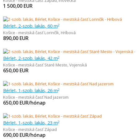
Košice - mestská časť Západ
,
Inovecká
1 500,00
EUR
Bérlet, 2-szob. lakás, 60 m
2
Košice - mestská časť Lorinčík
,
Hríbová
890,00
EUR
Bérlet, 2-szob. lakás, 42 m
2
Košice - mestská časť Staré Mesto
,
Vojenská
650,00
EUR
Bérlet, 1-szob. lakás, 26 m
2
Košice - mestská časť Nad jazerom
650,00
EUR/hónap
Bérlet, 1-szob. lakás, 23 m
2
Košice - mestská časť Západ
690,00
EUR/hónap