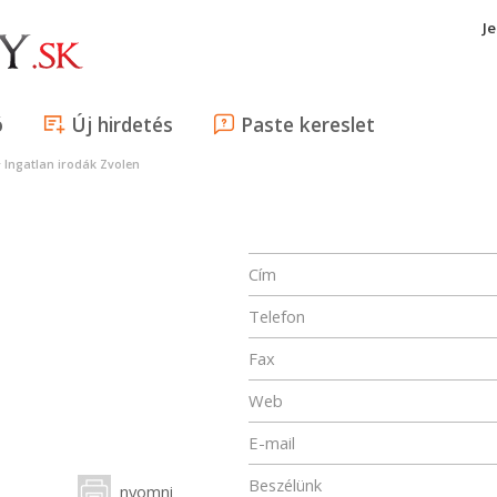
J
ó
Új hirdetés
Paste kereslet
>
Ingatlan irodák Zvolen
Cím
Telefon
Fax
Web
E-mail
Beszélünk
nyomni