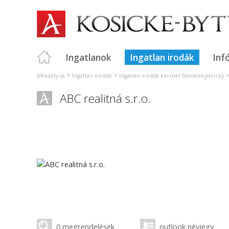
Ingatlanok
Ingatlan irodák
Inf
>
>
AReality.sk
Ingatlan irodák
Ingatlan irodák kerület Banskobystrický
ABC realitná s.r.o.
0 megrendelések
outlook névjegy