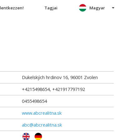
elentkezzen!
Tagjai
Magyar
Dukelských hrdinov 16
,
96001
Zvolen
+4215498654, +421917797192
0455498654
www.abcrealitna.sk
abc@abcrealitna.sk