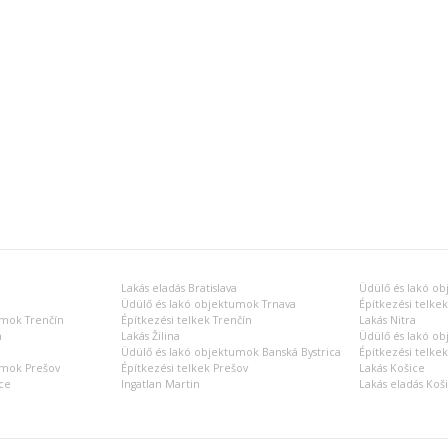
Lakás eladás Bratislava
Üdülő és lakó ob
Üdülő és lakó objektumok Trnava
Építkezési telkek
umok Trenčín
Építkezési telkek Trenčín
Lakás Nitra
a
Lakás Žilina
Üdülő és lakó ob
Üdülő és lakó objektumok Banská Bystrica
Építkezési telkek
umok Prešov
Építkezési telkek Prešov
Lakás Košice
ce
Ingatlan Martin
Lakás eladás Koš