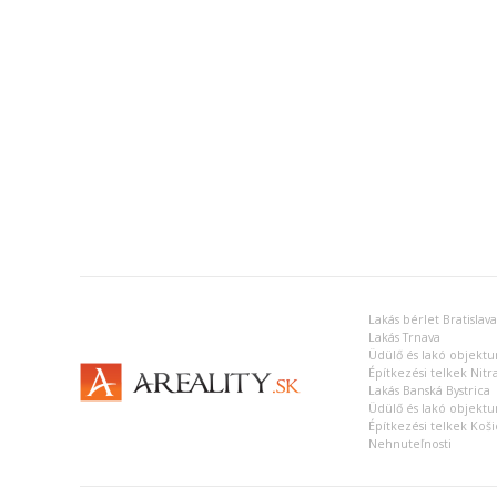
Lakás bérlet Bratislava
Lakás Trnava
Üdülő és lakó objekt
Építkezési telkek Nitr
Lakás Banská Bystrica
Üdülő és lakó objekt
Építkezési telkek Koši
Nehnuteľnosti