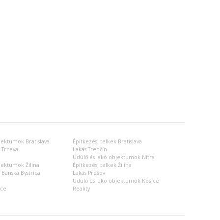
jektumok Bratislava
Építkezési telkek Bratislava
 Trnava
Lakás Trenčín
Üdülő és lakó objektumok Nitra
jektumok Žilina
Építkezési telkek Žilina
 Banská Bystrica
Lakás Prešov
Üdülő és lakó objektumok Košice
ice
Reality