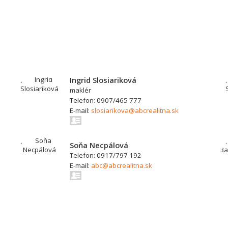
Ingrid Slosiariková
maklér
Telefon: 0907/465 777
E-mail:
slosiarikova@abcrealitna.sk
Soňa Necpálová
Telefon: 0917/797 192
E-mail:
abc@abcrealitna.sk