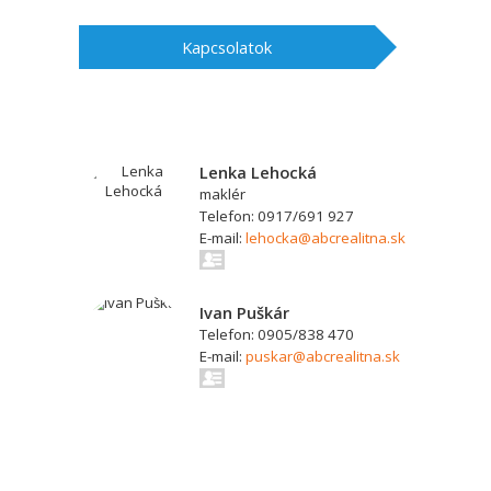
Kapcsolatok
Lenka Lehocká
maklér
Telefon: 0917/691 927
E-mail:
lehocka@abcrealitna.sk
Ivan Puškár
Telefon: 0905/838 470
E-mail:
puskar@abcrealitna.sk