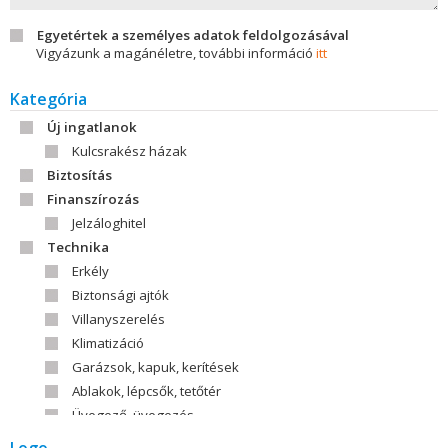
Egyetértek a személyes adatok feldolgozásával
Vigyázunk a magánéletre, további információ
itt
Kategória
Új ingatlanok
Kulcsrakész házak
Biztosítás
Finanszírozás
Jelzáloghitel
Technika
Erkély
Biztonsági ajtók
Villanyszerelés
Klimatizáció
Garázsok, kapuk, kerítések
Ablakok, lépcsők, tetőtér
Üvegező, üvegezés
Tető, tetőfedőanyag