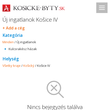
Új ingatlanok Košice IV
+ Add a cég
Kategória
Minden
/
Új ingatlanok
Kulcsrakész házak
Helység
Všetky kraje
/
Košický
/
Košice IV
Nincs bejegyzés találva