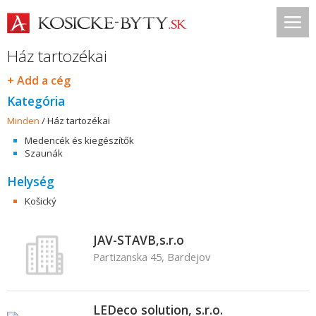
Ház tartozékai
+ Add a cég
Kategória
Minden
/
Ház tartozékai
Medencék és kiegészítők
Szaunák
Helység
Košický
JAV-STAVB,s.r.o
Partizanska 45, Bardejov
LEDeco solution, s.r.o.